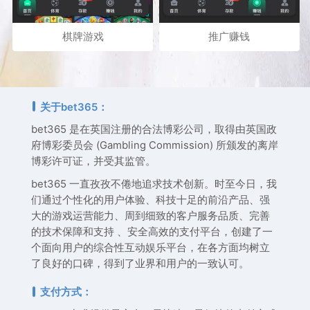
棋牌游戏
推广赚钱
关于bet365：
bet365 是在英国注册的合法博彩公司，取得由英国政
府博彩委员会 (Gambling Commission) 所颁发的离岸
博彩许可证，并受其监管。
bet365 一直孜孜不倦地追求技术创新。时至今日，我
们通过个性化的用户体验、科技十足的前沿产品、强
大的游戏运营能力、周到细致的客户服务品质、完善
的技术保障和支持 、安全高效的支付平台，创建了一
个面向用户的综合性互动娱乐平台，在各方面均树立
了良好的口碑，得到了业界和用户的一致认可。
支付方式：