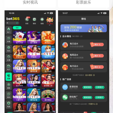
实时视讯
彩票娱乐