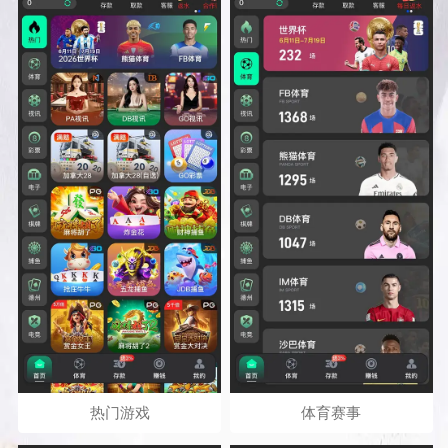
热门游戏
体育赛事