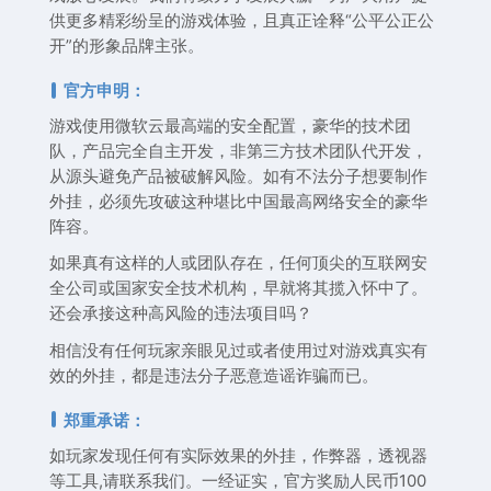
供更多精彩纷呈的游戏体验，且真正诠释“公平公正公
开”的形象品牌主张。
官方申明：
游戏使用微软云最高端的安全配置，豪华的技术团
队，产品完全自主开发，非第三方技术团队代开发，
从源头避免产品被破解风险。如有不法分子想要制作
外挂，必须先攻破这种堪比中国最高网络安全的豪华
阵容。
如果真有这样的人或团队存在，任何顶尖的互联网安
全公司或国家安全技术机构，早就将其揽入怀中了。
还会承接这种高风险的违法项目吗？
相信没有任何玩家亲眼见过或者使用过对游戏真实有
效的外挂，都是违法分子恶意造谣诈骗而已。
郑重承诺：
如玩家发现任何有实际效果的外挂，作弊器，透视器
等工具,请联系我们。一经证实，官方奖励人民币100