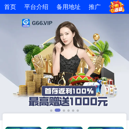
首页
平台介绍
备用地址
推广